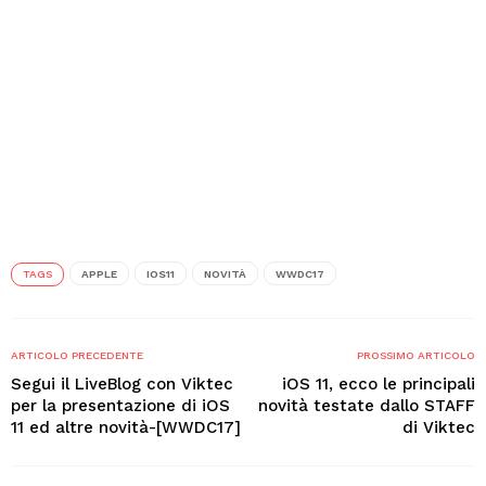
TAGS
APPLE
IOS11
NOVITÀ
WWDC17
ARTICOLO PRECEDENTE
PROSSIMO ARTICOLO
Segui il LiveBlog con Viktec
iOS 11, ecco le principali
per la presentazione di iOS
novità testate dallo STAFF
11 ed altre novità-[WWDC17]
di Viktec