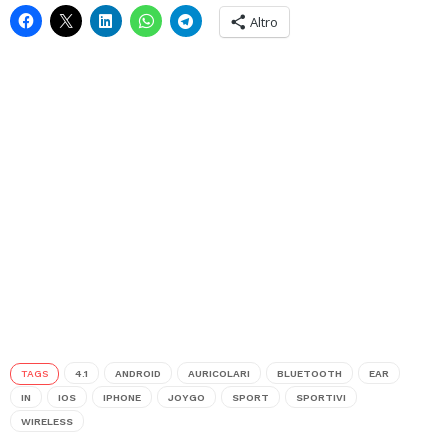
Altro
TAGS
4.1
ANDROID
AURICOLARI
BLUETOOTH
EAR
IN
IOS
IPHONE
JOYGO
SPORT
SPORTIVI
WIRELESS