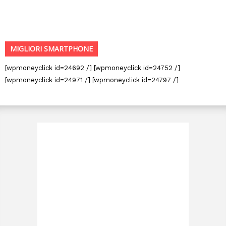
MIGLIORI SMARTPHONE
[wpmoneyclick id=24692 /] [wpmoneyclick id=24752 /]
[wpmoneyclick id=24971 /] [wpmoneyclick id=24797 /]