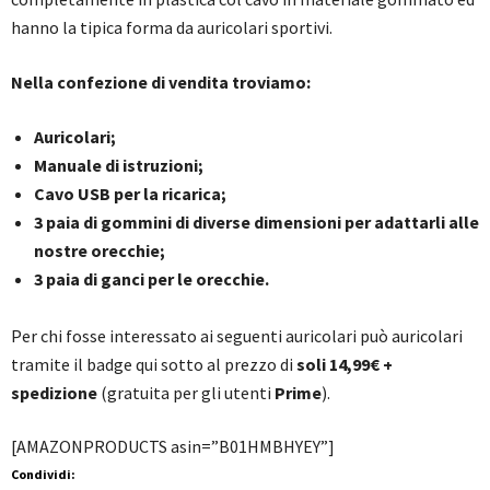
hanno la tipica forma da auricolari sportivi.
Nella confezione di vendita troviamo:
Auricolari;
Manuale di istruzioni;
Cavo USB per la ricarica;
3 paia di gommini di diverse dimensioni per adattarli alle
nostre orecchie;
3 paia di ganci per le orecchie.
Per chi fosse interessato ai seguenti auricolari può auricolari
tramite il badge qui sotto al prezzo di
soli 14,99€ +
spedizione
(gratuita per gli utenti
Prime
).
[AMAZONPRODUCTS asin=”B01HMBHYEY”]
Condividi: