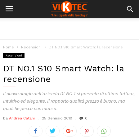
Home
Recensioni
DT NO.1 S10 Smart Watch: la recensione
Recensioni
DT NO.1 S10 Smart Watch: la
recensione
Il nuovo orogio dell'azienda DT NO.1 si presenta di ottima fattura,
intuitivo ed elegante. Il rapporto qualità prezzo è buono, ma
qualche pecca non manca.
Da
Andrea Catani
25 Gennaio 2019
0