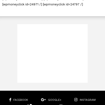
[wpmoneyclick id=24971 /] [wpmoneyclick id=24797 /]
FACEBOOK
GOOGLE+
INSTAGRAM