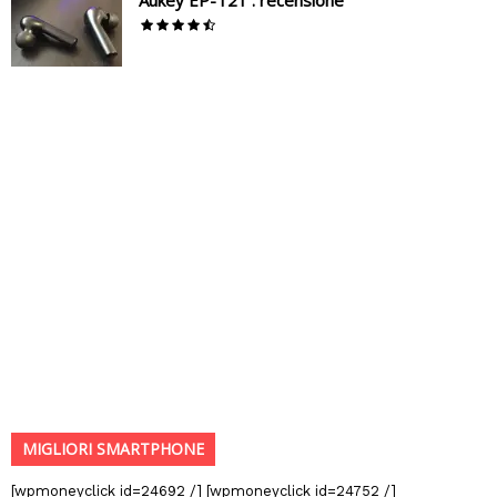
MIGLIORI SMARTPHONE
[wpmoneyclick id=24692 /] [wpmoneyclick id=24752 /]