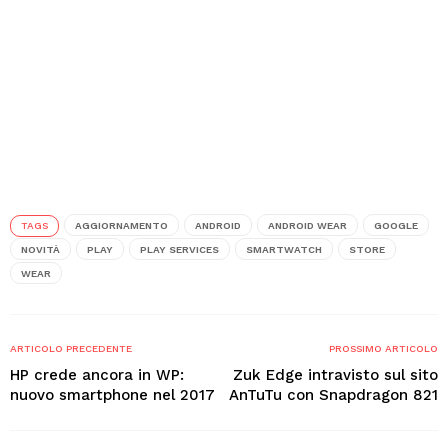
TAGS
AGGIORNAMENTO
ANDROID
ANDROID WEAR
GOOGLE
NOVITÀ
PLAY
PLAY SERVICES
SMARTWATCH
STORE
WEAR
ARTICOLO PRECEDENTE
PROSSIMO ARTICOLO
HP crede ancora in WP:
Zuk Edge intravisto sul sito
nuovo smartphone nel 2017
AnTuTu con Snapdragon 821