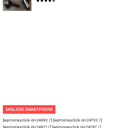
MIGLIORI SMARTPHONE
[wpmoneyclick id=24692 /] [wpmoneyclick id=24752 /]
[wpmoneyclick id=24971 /] [wpmoneyclick id=24797 /]