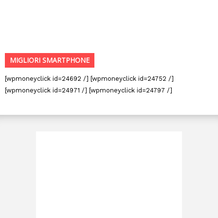
MIGLIORI SMARTPHONE
[wpmoneyclick id=24692 /] [wpmoneyclick id=24752 /]
[wpmoneyclick id=24971 /] [wpmoneyclick id=24797 /]