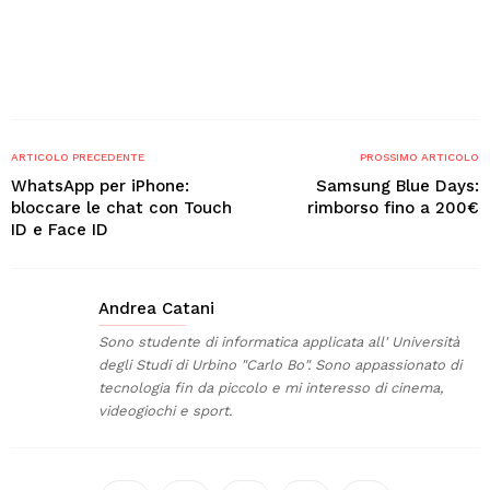
ARTICOLO PRECEDENTE
PROSSIMO ARTICOLO
WhatsApp per iPhone:
Samsung Blue Days:
bloccare le chat con Touch
rimborso fino a 200€
ID e Face ID
Andrea Catani
Sono studente di informatica applicata all' Università
degli Studi di Urbino "Carlo Bo". Sono appassionato di
tecnologia fin da piccolo e mi interesso di cinema,
videogiochi e sport.