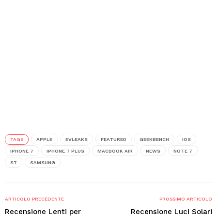
TAGS
APPLE
EVLEAKS
FEATURED
GEEKBENCH
IOS
IPHONE 7
IPHONE 7 PLUS
MACBOOK AIR
NEWS
NOTE 7
S7
SAMSUNG
ARTICOLO PRECEDENTE
PROSSIMO ARTICOLO
Recensione Lenti per
Recensione Luci Solari