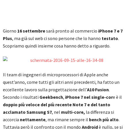
Giorno
16 settembre
sarà pronto al commercio
iPhone 7 e 7
Plus
, ma già sul web ci sono persone che lo hanno
testato
.
Scopriamo quindi insieme cosa hanno detto a riguardo.
Il team di ingegneri di microprocessori di Apple anche
quest’anno, come tutti gli altri anni precedenti, ha fatto un
eccellente lavoro sulla progettazione dell’
A10 Fusion
.
Secondo i risultati
Geekbench
,
iPhone 7 nel single-cor
e è il
doppio più veloce del più recente Note 7 e del tanto
acclamato Samsung S7
, nel
multi-core,
la differenza si
accorcia
nettamente
, ma rimane sempre il
bench più alto
.
Tuttavia però il confronto con il mondo
Android
è nullo, se si