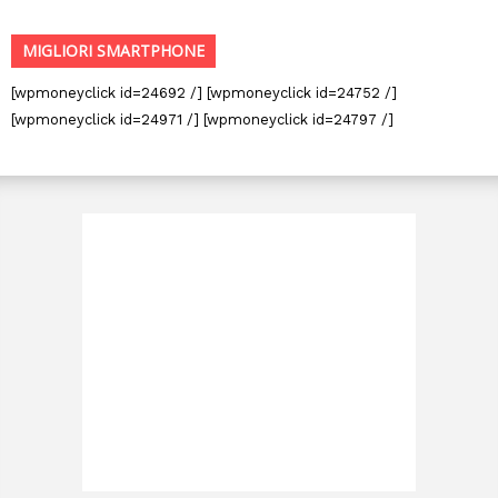
MIGLIORI SMARTPHONE
[wpmoneyclick id=24692 /] [wpmoneyclick id=24752 /]
[wpmoneyclick id=24971 /] [wpmoneyclick id=24797 /]