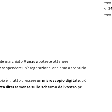
[wpm
id=24
[wpm
tale marchiato
Maozua
potrete ottenere
nza spendere un’esagerazione, andiamo a scoprirlo.
o è il fatto di essere un
microscopio digitale
, ciò
tta direttamente sullo schermo del vostro pc