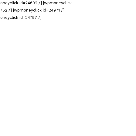
oneyclick id=24692 /] [wpmoneyclick
752 /] [wpmoneyclick id=24971 /]
oneyclick id=24797 /]