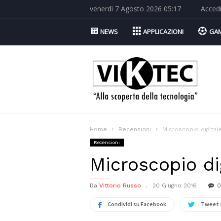
venerdì 7 Agosto 2026 05:17
Acced
NEWS
APPLICAZIONI
GA
Viktec.net
Home
Recensioni
Microscopio digita
Recensioni
Microscopio d
Da
Vittorio Russo
20 Giugno 2016
0
Condividi su Facebook
Tweet 