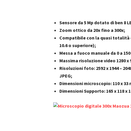
Sensore da 5 Mp dotato di ben 8 LE
Zoom ottico da 20x fino a 300x;
Compatibile con la quasi totalità 
10.6 o superiore);
Messa a fuoco manuale da 0 a 15
Massima risoluzione video 1280 x 9
Risoluzioni foto: 2592 x 1944 – 204
JPEG;
Dimensioni microscopio: 110 x 33
Dimensioni Supporto: 165 x 118 x 