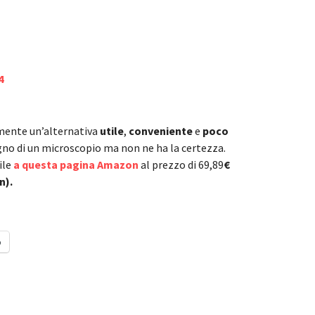
amente un’alternativa
utile
,
conveniente
e
poco
ogno di un microscopio ma non ne ha la certezza.
ile
a questa pagina Amazon
al prezzo di 69,89
€
n).
o