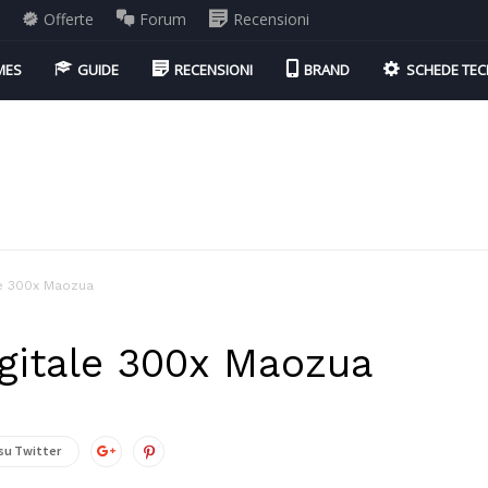
i
Offerte
Forum
Recensioni
MES
GUIDE
RECENSIONI
BRAND
SCHEDE TEC
le 300x Maozua
igitale 300x Maozua
su Twitter