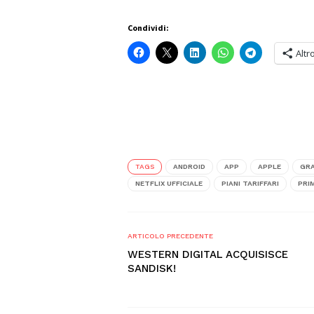
Condividi:
Altr
TAGS
ANDROID
APP
APPLE
GR
NETFLIX UFFICIALE
PIANI TARIFFARI
PRI
ARTICOLO PRECEDENTE
WESTERN DIGITAL ACQUISISCE
SANDISK!