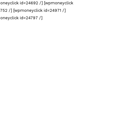
oneyclick id=24692 /] [wpmoneyclick
752 /] [wpmoneyclick id=24971 /]
oneyclick id=24797 /]