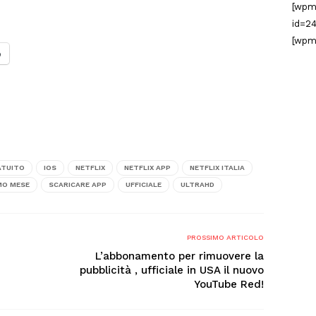
[wpm
id=24
[wpm
o
ATUITO
IOS
NETFLIX
NETFLIX APP
NETFLIX ITALIA
MO MESE
SCARICARE APP
UFFICIALE
ULTRAHD
PROSSIMO ARTICOLO
L’abbonamento per rimuovere la
pubblicità , ufficiale in USA il nuovo
YouTube Red!