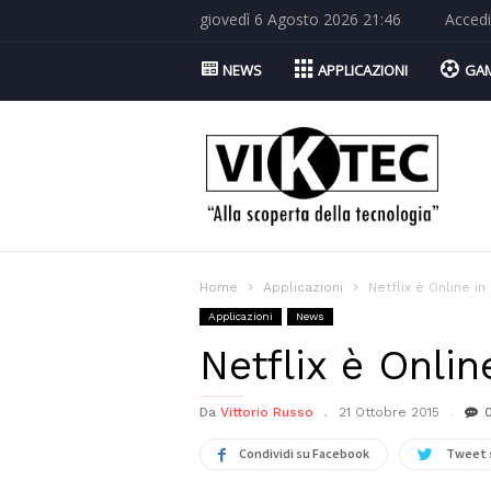
giovedì 6 Agosto 2026 21:46
Accedi
NEWS
APPLICAZIONI
GA
Viktec.net
Home
Applicazioni
Netflix è Online in I
Applicazioni
News
Netflix è Online
Da
Vittorio Russo
21 Ottobre 2015
Condividi su Facebook
Tweet 