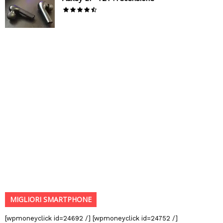
MIGLIORI SMARTPHONE
[wpmoneyclick id=24692 /] [wpmoneyclick id=24752 /]