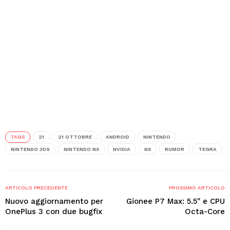
TAGS
21
21 OTTOBRE
ANDROID
NINTENDO
NINTENDO 3DS
NINTENDO NX
NVIDIA
NX
RUMOR
TEGRA
ARTICOLO PRECEDENTE
PROSSIMO ARTICOLO
Nuovo aggiornamento per
Gionee P7 Max: 5.5″ e CPU
OnePlus 3 con due bugfix
Octa-Core