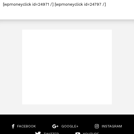
[wpmoneyclick id=24971 /] [wpmoneyclick id=24797 /]
FACEBOOK
GOOGLE+
INSTAGRAM