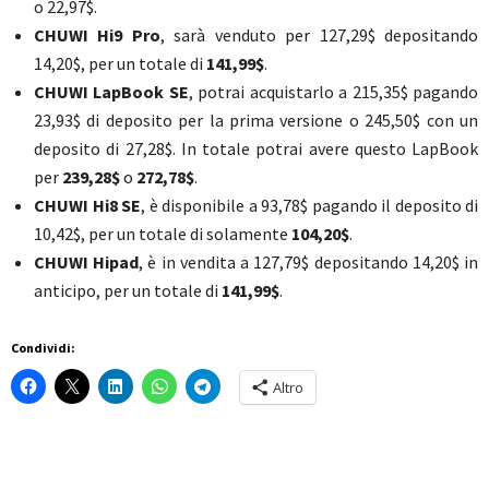
o 22,97$.
CHUWI Hi9 Pro
, sarà venduto per 127,29$ depositando
14,20$, per un totale di
141,99$
.
CHUWI LapBook
SE
, potrai acquistarlo a 215,35$ pagando
23,93$ di deposito per la prima versione o 245,50$ con un
deposito di 27,28$. In totale potrai avere questo LapBook
per
239,28$
o
272,78$
.
CHUWI Hi8 SE
, è disponibile a 93,78$ pagando il deposito di
10,42$, per un totale di solamente
104,20$
.
CHUWI Hipad
, è in vendita a 127,79$ depositando 14,20$ in
anticipo, per un totale di
141,99$
.
Condividi:
Altro