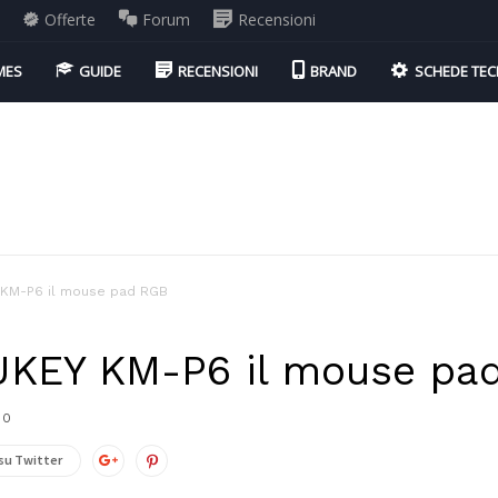
i
Offerte
Forum
Recensioni
MES
GUIDE
RECENSIONI
BRAND
SCHEDE TEC
 KM-P6 il mouse pad RGB
UKEY KM-P6 il mouse pa
0
su Twitter