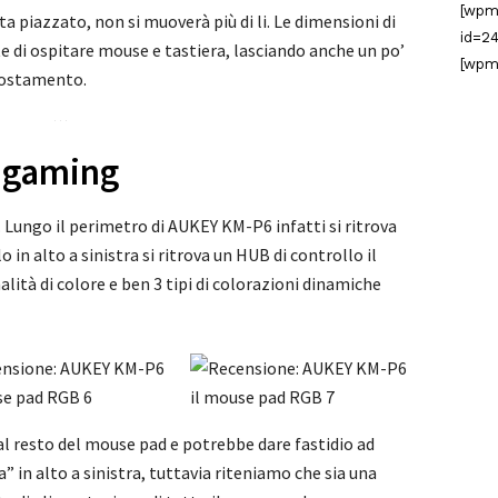
[wpm
ta piazzato, non si muoverà più di li. Le dimensioni di
id=24
di ospitare mouse e tastiera, lasciando anche un po’
[wpm
spostamento.
e gaming
di. Lungo il perimetro di AUKEY KM-P6 infatti si ritrova
in alto a sinistra si ritrova un HUB di controllo il
lità di colore e ben 3 tipi di colorazioni dinamiche
 al resto del mouse pad e potrebbe dare fastidio ad
” in alto a sinistra, tuttavia riteniamo che sia una