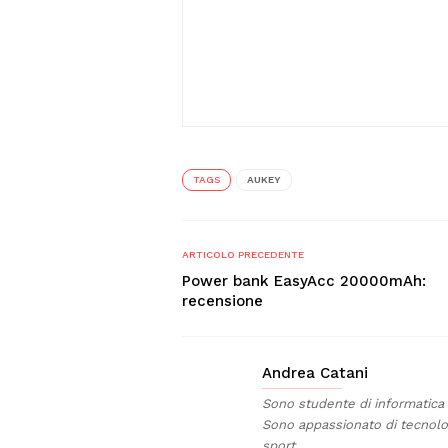
TAGS
AUKEY
ARTICOLO PRECEDENTE
Power bank EasyAcc 20000mAh:
recensione
Andrea Catani
Sono studente di informatica ap
Sono appassionato di tecnolog
sport.