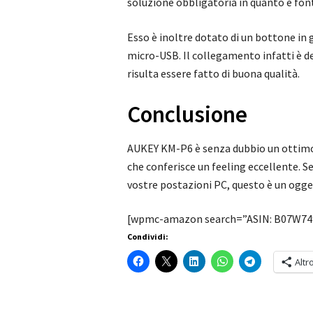
soluzione obbligatoria in quanto è font
Esso è inoltre dotato di un bottone in g
micro-USB. Il collegamento infatti è de
risulta essere fatto di buona qualità.
Conclusione
AUKEY KM-P6 è senza dubbio un ottimo 
che conferisce un feeling eccellente. Se
vostre postazioni PC, questo è un ogge
[wpmc-amazon search=”ASIN: B07W749
Condividi:
Altr