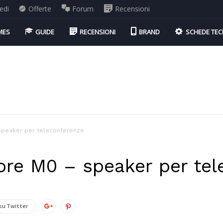
edi
Offerte
Forum
Recensioni
MES
GUIDE
RECENSIONI
BRAND
SCHEDE TEC
speaker per teleconferenze
ore M0 – speaker per tel
su Twitter