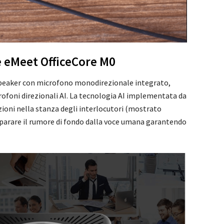
e eMeet OfficeCore M0
 speaker con microfono monodirezionale integrato,
icrofoni direzionali AI. La tecnologia AI implementata da
zioni nella stanza degli interlocutori (mostrato
separare il rumore di fondo dalla voce umana garantendo