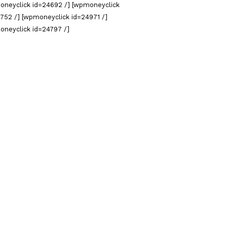
oneyclick id=24692 /] [wpmoneyclick
752 /] [wpmoneyclick id=24971 /]
oneyclick id=24797 /]