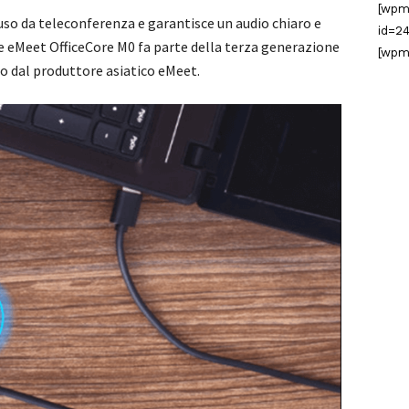
[wpm
so da teleconferenza e garantisce un audio chiaro e
id=24
ze eMeet OfficeCore M0 fa parte della terza generazione
[wpm
to dal produttore asiatico eMeet.