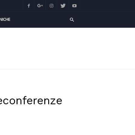
NICHE
econferenze