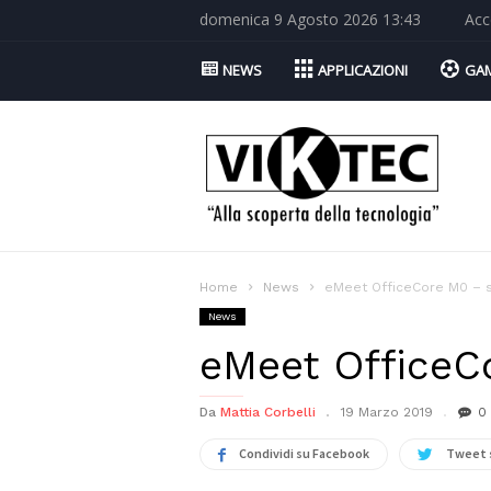
domenica 9 Agosto 2026 13:43
Acc
NEWS
APPLICAZIONI
GA
Viktec.net
Home
News
eMeet OfficeCore M0 – 
News
eMeet OfficeC
Da
Mattia Corbelli
19 Marzo 2019
0
Condividi su Facebook
Tweet 