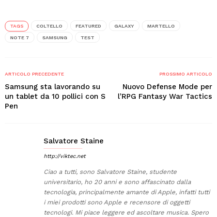
TAGS
COLTELLO
FEATURED
GALAXY
MARTELLO
NOTE 7
SAMSUNG
TEST
ARTICOLO PRECEDENTE
PROSSIMO ARTICOLO
Samsung sta lavorando su
Nuovo Defense Mode per
un tablet da 10 pollici con S
l’RPG Fantasy War Tactics
Pen
Salvatore Staine
http://viktec.net
Ciao a tutti, sono Salvatore Staine, studente
universitario, ho 20 anni e sono affascinato dalla
tecnologia, principalmente amante di Apple, infatti tutti
i miei prodotti sono Apple e recensore di oggetti
tecnologi. Mi piace leggere ed ascoltare musica. Spero