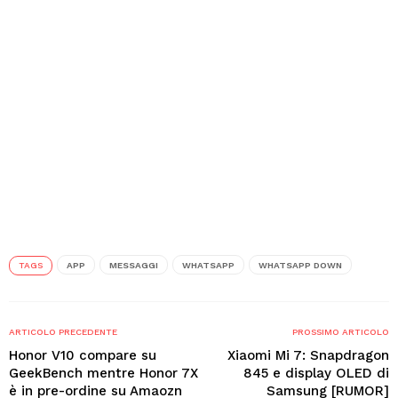
TAGS
APP
MESSAGGI
WHATSAPP
WHATSAPP DOWN
ARTICOLO PRECEDENTE
PROSSIMO ARTICOLO
Honor V10 compare su
Xiaomi Mi 7: Snapdragon
GeekBench mentre Honor 7X
845 e display OLED di
è in pre-ordine su Amaozn
Samsung [RUMOR]