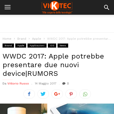
Home
Brand
Apple
WWDC 2017: Apple potrebbe presentare due nuovi device|RUMORS
Brand
Apple
Applicazioni
iOS
News
WWDC 2017: Apple potrebbe
presentare due nuovi
device|RUMORS
Da
Vittorio Russo
14 Maggio 2017
0