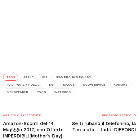
TAGS
APPLE
IOS
IPAD PRO 10.5 POLLICI
IPAD PRO 9.7 POLLICI
KGI
MACOS
NUOVI DEVICE
RUMORS
SIRI SPEAKER
TVOS
WATCHOS
ARTICOLO PRECEDENTE
PROSSIMO ARTICOLO
Amazon-Sconti del 14
Se ti rubano il telefonino, la
Magggio 2017, con Offerte
Tim aiuta.. i ladri! DIFFONDI
IMPERDIBILI[Mother’s Day]