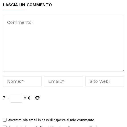
LASCIA UN COMMENTO
7
−
=
0
Avvertimi via email in caso di risposte al mio commento.