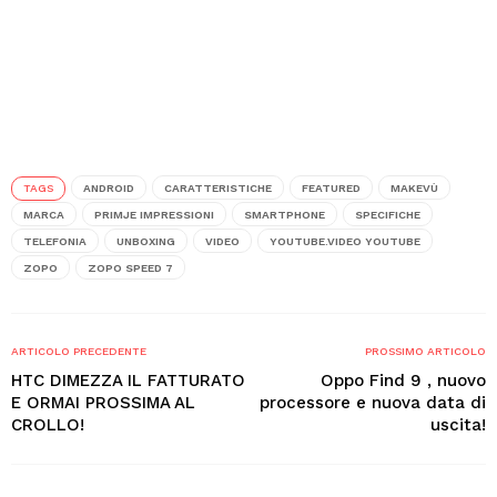
TAGS
ANDROID
CARATTERISTICHE
FEATURED
MAKEVÙ
MARCA
PRIMJE IMPRESSIONI
SMARTPHONE
SPECIFICHE
TELEFONIA
UNBOXING
VIDEO
YOUTUBE.VIDEO YOUTUBE
ZOPO
ZOPO SPEED 7
ARTICOLO PRECEDENTE
PROSSIMO ARTICOLO
HTC DIMEZZA IL FATTURATO
Oppo Find 9 , nuovo
E ORMAI PROSSIMA AL
processore e nuova data di
CROLLO!
uscita!