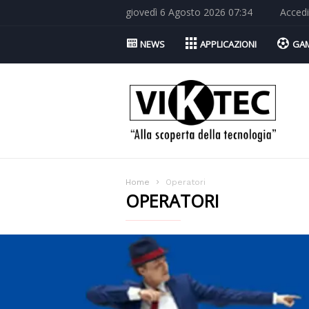
giovedì 6 Agosto 2026 07:34
Accedi
NEWS
APPLICAZIONI
GA
Viktec.net
Home
Operatori
OPERATORI