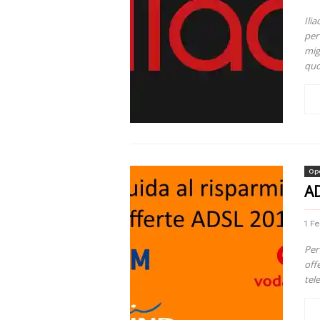
Ili
per 
mig
quo
Ope
AD
1 F
Per
off
tele