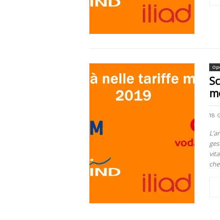
Ope
Sc
m
18 
L’a
ges
vit
che.