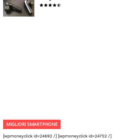
MIGLIORI SMARTPHONE
[wpmoneyclick id=24692 /] [wpmoneyclick id=24752 /]