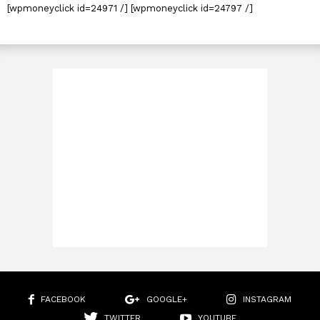
[wpmoneyclick id=24971 /] [wpmoneyclick id=24797 /]
FACEBOOK
GOOGLE+
INSTAGRAM
TWITTER
YOUTUBE