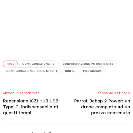
TAGS
CONFIGURAZIONE PC
CONFIGURAZIONE PC CON NINITE
CONFIGURAZIONE PC IN 5 MINUTI
NINITE
PROGRAMMI
ARTICOLO PRECEDENTE
PROSSIMO ARTICOLO
Recensione ICZI HUB USB
Parrot Bebop 2 Power: un
Type-C: indispensabile di
drone completo ad un
questi tempi
prezzo contenuto