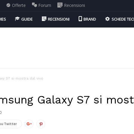
i
Offerte
Forum
Recensioni
MES
GUIDE
RECENSIONI
BRAND
SCHEDE TEC
y S7 si mostra dal vivo
msung Galaxy S7 si mostr
0
su Twitter