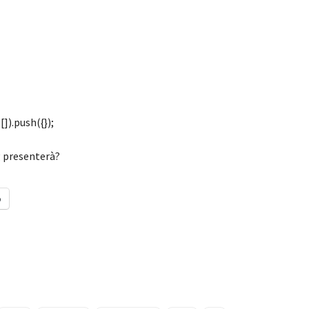
]).push({});
g presenterà?
o