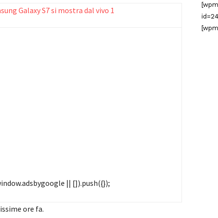
[wpm
id=24
[wpm
ndow.adsbygoogle || []).push({});
issime ore fa.