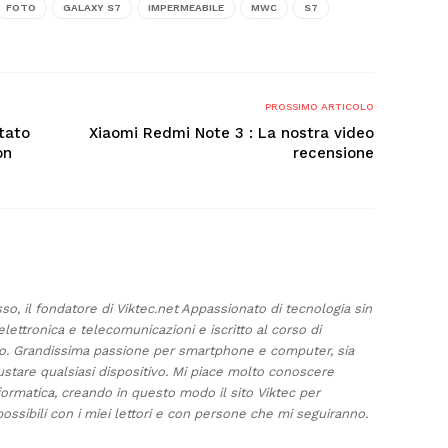
FOTO
GALAXY S7
IMPERMEABILE
MWC
S7
PROSSIMO ARTICOLO
tato
Xiaomi Redmi Note 3 : La nostra video
on
recensione
sso, il fondatore di Viktec.net Appassionato di tecnologia sin
elettronica e telecomunicazioni e iscritto al corso di
ino. Grandissima passione per smartphone e computer, sia
ustare qualsiasi dispositivo. Mi piace molto conoscere
formatica, creando in questo modo il sito Viktec per
ossibili con i miei lettori e con persone che mi seguiranno.