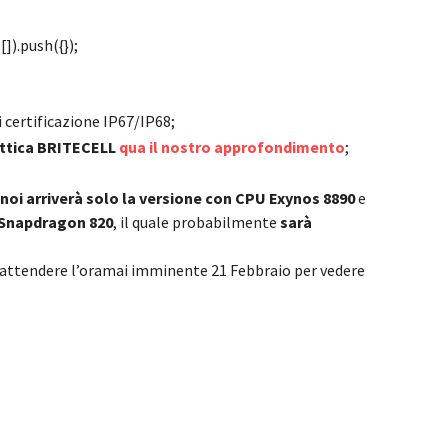
]).push({});
i certificazione IP67/IP68;
ottica BRITECELL
qua il nostro approfondimento
;
 noi arriverà solo la versione con CPU Exynos 8890
e
 Snapdragon 820
, il quale probabilmente
sarà
on attendere l’oramai imminente 21 Febbraio per vedere