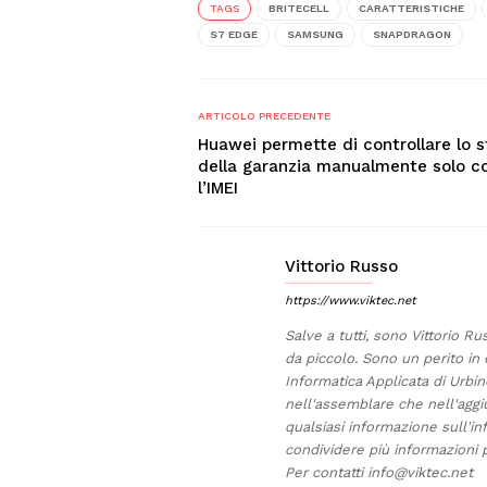
TAGS
BRITECELL
CARATTERISTICHE
S7 EDGE
SAMSUNG
SNAPDRAGON
ARTICOLO PRECEDENTE
Huawei permette di controllare lo s
della garanzia manualmente solo c
l’IMEI
Vittorio Russo
https://www.viktec.net
Salve a tutti, sono Vittorio Ru
da piccolo. Sono un perito in 
Informatica Applicata di Urb
nell'assemblare che nell'aggi
qualsiasi informazione sull'in
condividere più informazioni p
Per contatti
info@viktec.net