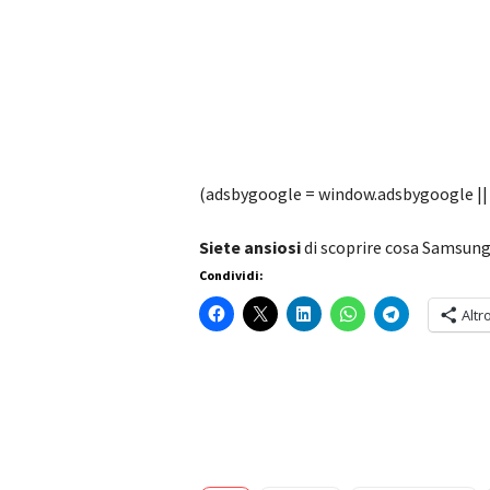
(adsbygoogle = window.adsbygoogle || [
Siete ansiosi
di scoprire cosa Samsun
Condividi:
Altr