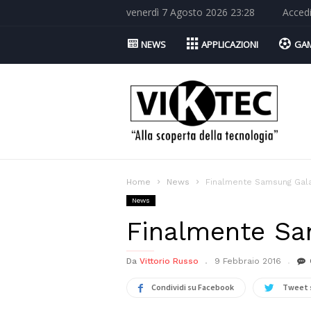
venerdì 7 Agosto 2026 23:28
Acced
NEWS
APPLICAZIONI
GA
Viktec.net
Home
News
Finalmente Samsung Galax
News
Finalmente Sa
Da
Vittorio Russo
9 Febbraio 2016
Condividi su Facebook
Tweet 