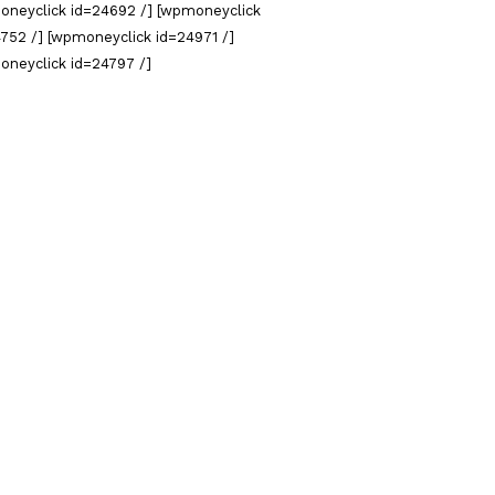
oneyclick id=24692 /] [wpmoneyclick
752 /] [wpmoneyclick id=24971 /]
oneyclick id=24797 /]