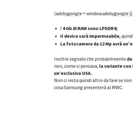
(adsbygoogle = window.adsbygoogle || [
I
4 Gb di RAM sono LPDDR4;
Il device sarà impermeabile
, quind
La fotocamera da 12 Mp avrà un’
Inoltre segnalo che probabilmente
da
non, come si pensava,
la variante con
un’esclusiva USA.
Non ci resta quindi altro da fare se n
cosa Samsung presenterà al MWC.