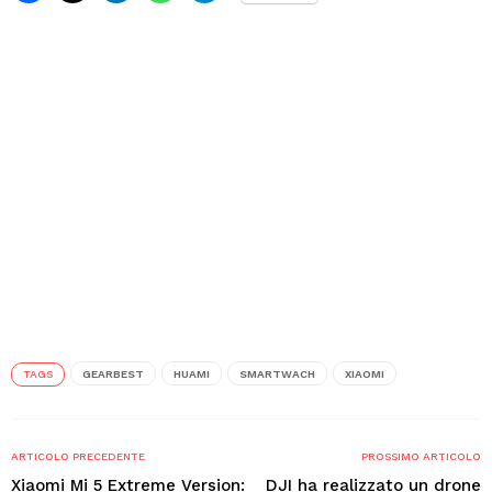
TAGS
GEARBEST
HUAMI
SMARTWACH
XIAOMI
ARTICOLO PRECEDENTE
PROSSIMO ARTICOLO
Xiaomi Mi 5 Extreme Version:
DJI ha realizzato un drone