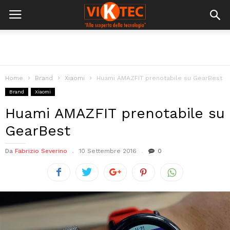
Home
Brand
Xiaomi
Huami AMAZFIT prenotabile su GearBest
Brand
Xiaomi
Huami AMAZFIT prenotabile su
GearBest
Da
Fabrizio Severino
10 Settembre 2016
0