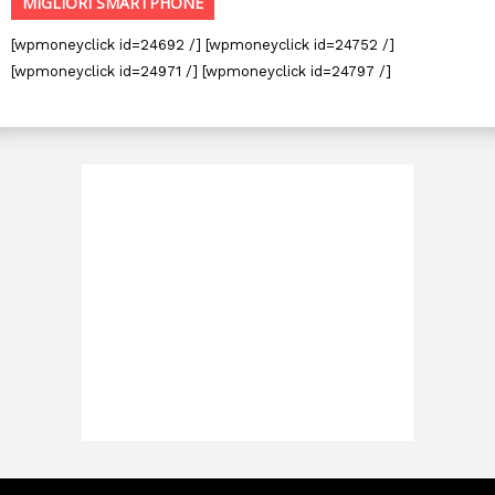
MIGLIORI SMARTPHONE
[wpmoneyclick id=24692 /] [wpmoneyclick id=24752 /]
[wpmoneyclick id=24971 /] [wpmoneyclick id=24797 /]