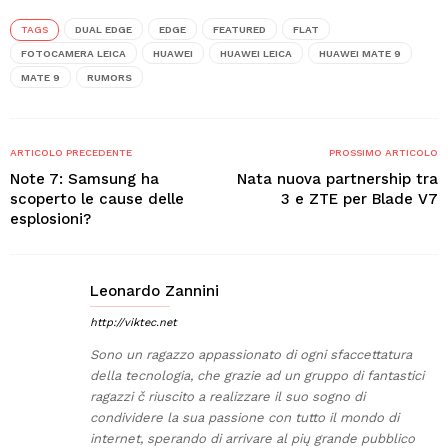
TAGS
DUAL EDGE
EDGE
FEATURED
FLAT
FOTOCAMERA LEICA
HUAWEI
HUAWEI LEICA
HUAWEI MATE 9
MATE 9
RUMORS
ARTICOLO PRECEDENTE
PROSSIMO ARTICOLO
Note 7: Samsung ha
Nata nuova partnership tra
scoperto le cause delle
3 e ZTE per Blade V7
esplosioni?
Leonardo Zannini
http://viktec.net
Sono un ragazzo appassionato di ogni sfaccettatura
della tecnologia, che grazie ad un gruppo di fantastici
ragazzi č riuscito a realizzare il suo sogno di
condividere la sua passione con tutto il mondo di
internet, sperando di arrivare al pių grande pubblico