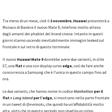
Tra meno di un mese, cioè il
3 novembre
,
Huawei
presenterà a
Monaco di Baviera il nuovo Mate 9, telefono molto atteso
dagli amanti dei phablet del brand cinese. Intanto in questi
giorni stanno uscendo inevitabilmente immagini leaked sul
frontale e sul retro di questo terminale.
Il nuovo
Huawei Mate 9
dovrebbe avere due varianti, in stile
S7, una
flat
e una con display curvo
edge
, così da fare anche
concorrenza a Samsung che è l’unica in questo campo fino ad
ora.
Le due varianti, che hanno nome in codice
Manhattan
per il
flat
e
Long Island
per l’edge
, si mostrano nella parte frontale
in un tweet di
@eveleaks
, che quindi ha un’affidabilità molto
alta, visto che in questo periodo non sbaglia un colpo.