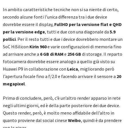
In ambito caratteristiche tecniche non si sa niente di certo,
secondo alcune fonti l’unica differenza tra i due device
dovrebbe essere il display,
FullHD
per la versione flat e QHD
per la versione edge
, tutti e due con una diagonale da
5.9
pollici
. Per il resto tutti e due i device dovrebbero montare un
SoC HiSilicon
Kirin 960
e varie configurazioni di memoria fino
ad arrivare anche a
6 GB di RAM
e
256 GB
di storage. Il reparto
fotocamera dovrebbe essere analogo a quello già visto su
Huawei P9 in collaborazione con
Leica
, migliorando però
l’apertura focale fino a f/2.0 e facendo arrivare il sensore a
20
megapixel
.
Prima di concludere, però, c’è un’altro render apparso in rete
negli ultimi giorni, ed è della parte posteriore dei due device.
Questo render, però, è molto meno affidabile dell’altro in
quanto proviene dal social cinese
Weibo
, quindi è da prendere
con le pinze.