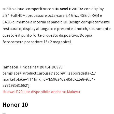
subito ai suoi competitor con
Huawei P20 Lite
con display
5.8″ FullHD+ , processore octa-core 2.4 Ghz, 4GB di RAM e
64GB di memoria interna espandibile. Design completamente
restaurato, display allungato e presente il notch, sicuramente
questo è il punto forte di questo dispositivo. Doppia
fotocamera posteriore 16+2 megapixel.
[amazon_link asins=’B07BHDC9V6′
template=’ProductCarousel’ store=’ilsaporedella-21′
marketplace=’IT’ link_id=’b5963462-85fd-11e8-9cc4-
a78198581662′]
Huawei P20 Lite disponibile anche su Makevu
Honor 10