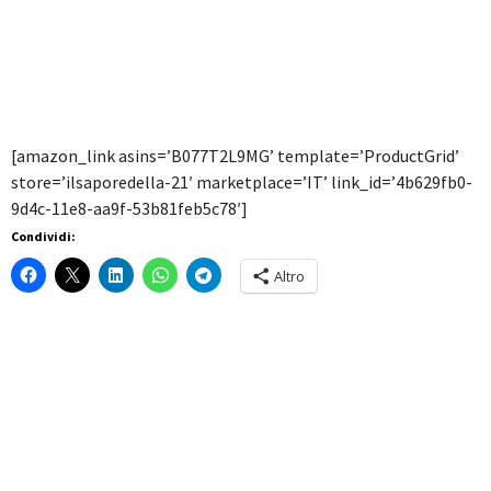
[amazon_link asins=’B077T2L9MG’ template=’ProductGrid’
store=’ilsaporedella-21′ marketplace=’IT’ link_id=’4b629fb0-
9d4c-11e8-aa9f-53b81feb5c78′]
Condividi:
Altro