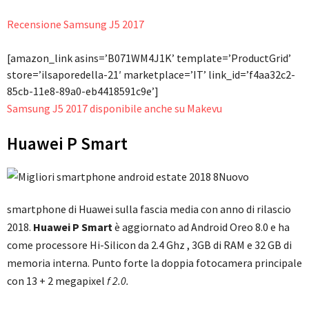
Recensione Samsung J5 2017
[amazon_link asins=’B071WM4J1K’ template=’ProductGrid’
store=’ilsaporedella-21′ marketplace=’IT’ link_id=’f4aa32c2-
85cb-11e8-89a0-eb4418591c9e’]
Samsung J5 2017 disponibile anche su Makevu
Huawei P Smart
Nuovo
smartphone di Huawei sulla fascia media con anno di rilascio
2018.
Huawei P Smart
è aggiornato ad Android Oreo 8.0 e ha
come processore Hi-Silicon da 2.4 Ghz , 3GB di RAM e 32 GB di
memoria interna. Punto forte la doppia fotocamera principale
con 13 + 2 megapixel
f 2.0.