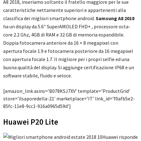
A8 2018, inseriamo soltanto il fratello maggiore per le sue
caratteristiche nettamente superiori e appartenenti alla
classifica dei migliori smartphone android.
Samsung A8 2018
ha un display da 5.6″ SuperAMOLED FHD+ , processore octa-
core 2.2 Ghz, 4GB di RAM e 32 GB di memoria espandibile.
Doppia fotocamera anteriore da 16 + 8 megapixel con
apertura focale 1.9 e fotocamera posteriore da 16 megapixel
con apertura focale 1.7. Il migliore per i propri selfie ed una
buona qualità del display. Si aggiunge certificazione IP68 e un
software stabile, fluido e veloce.
[amazon_link asins=’B078KSJ7XV’ template=’ProductGrid’
store=’ilsaporedella-21′ marketplace=’IT’ link_id=’f0afb5e2-
85fc-11e8-9cc1-916a0965d59d’]
Huawei P20 Lite
Huawei risponde