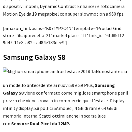
dispositivi mobili, Dynamic Contrast Enhancer e fotocamera
Motion Eye da 19 megapixel con super slowmotion a 960 fps.
[amazon_link asins=’B071YP2C4N’ template=’ProductGrid’
store=’ilsaporedella-21′ marketplace=’IT’ link_id=’6fd85f12-
9d47-11e8-a82c-ad84e183dee9′]
Samsung Galaxy S8
Nonostante sia
un modello antecedente ai nuovi S9 e S9 Plus,
Samsung
Galaxy S8
viene confermato come migliore smartphone per il
prezzo che viene trovato in commercio quest’estate. Display
infinity display 5.8 pollici SAmoled , 4 GB di ram e 64 GB di
memoria interna. Scatti ottimi anche in scarsa luce
con
Sensore Dual Pixel da 12MP.