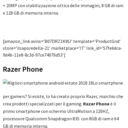
+ 20MP con stabilizzazione ottica delle immagini, 8 GB di ram
e 128 GB di memoria interna.
[amazon_link asins=’B07DRZ1KWJ’ template=’ProductGrid’
store=’ilsaporedella-21′ marketplace=’IT’ link_id=’57fe6dca-
9d4b-11e8-8c3d-97ce74076d53′]
Razer Phone
Lo smartphone
per gamers? Si esiste, lo ha creato proprio Razer, marchio che
crea prodotti specializzati per il gaming.
Razer Phone
è il
primo smartphone con schermo UltraMotion a 120HZ,
processore Qualcomm Snapdragon 835 con 8GB di ram e 64
GB di memoria interna.