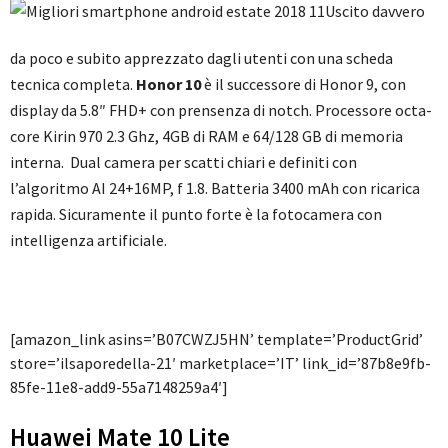
Uscito davvero
da poco e subito apprezzato dagli utenti con una scheda
tecnica completa.
Honor 10
è il successore di Honor 9, con
display da 5.8″ FHD+ con prensenza di notch. Processore octa-
core Kirin 970 2.3 Ghz, 4GB di RAM e 64/128 GB di memoria
interna.
Dual camera per scatti chiari e definiti con
l’algoritmo AI 24+16MP, f 1.8. Batteria 3400 mAh con ricarica
rapida. Sicuramente il punto forte è la fotocamera con
intelligenza artificiale.
[amazon_link asins=’B07CWZJ5HN’ template=’ProductGrid’
store=’ilsaporedella-21′ marketplace=’IT’ link_id=’87b8e9fb-
85fe-11e8-add9-55a7148259a4′]
Huawei Mate 10 Lite