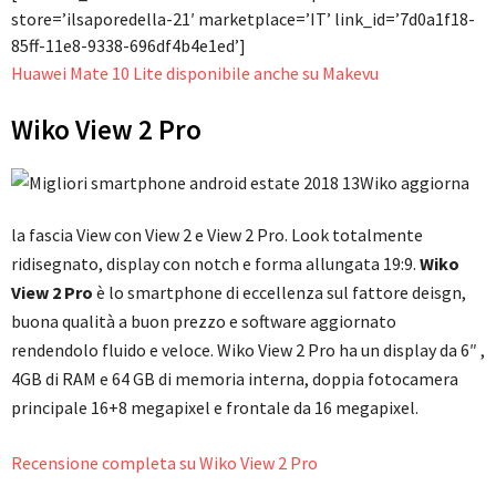
store=’ilsaporedella-21′ marketplace=’IT’ link_id=’7d0a1f18-
85ff-11e8-9338-696df4b4e1ed’]
Huawei Mate 10 Lite disponibile anche su Makevu
Wiko View 2 Pro
Wiko aggiorna
la fascia View con View 2 e View 2 Pro. Look totalmente
ridisegnato, display con notch e forma allungata 19:9.
Wiko
View 2 Pro
è lo smartphone di eccellenza sul fattore deisgn,
buona qualità a buon prezzo e software aggiornato
rendendolo fluido e veloce. Wiko View 2 Pro ha un display da 6″ ,
4GB di RAM e 64 GB di memoria interna, doppia fotocamera
principale 16+8 megapixel e frontale da 16 megapixel.
Recensione completa su Wiko View 2 Pro