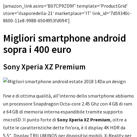
[amazon_link asins=’B07CP9ZD9F’ template=’ProductGrid’
store=’ilsaporedella-21′ marketplace=’IT’ link_id=’7d59340c-
8600-11e8-9988-6504953fd094′]
Migliori smartphone android
sopra i 400 euro
Sony Xperia XZ Premium
Da un design
fine e di ottima qualità, all’interno dello smartphone abbiamo
un processore Snapdragon Octa-core 2.45 Ghz con 4 GB di ram
e 64 GB di memoria interna espandibile tramite supporto
microSD. Il punto forte di
Sony Xperia XZ Premium
, oltre a
tutte le caratteristiche dette fin’ora, è il display 4K HDR da
5,5″, Display TRILUMINOS per dispositivi mobili, X-Reality per