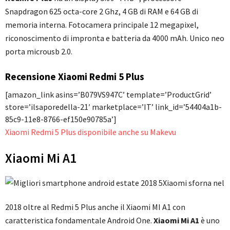
Snapdragon 625 octa-core 2 Ghz, 4 GB di RAM e 64 GB di
memoria interna. Fotocamera principale 12 megapixel,
riconoscimento di impronta e batteria da 4000 mAh. Unico neo
porta microusb 2.0.
Recensione Xiaomi Redmi 5 Plus
[amazon_link asins=’B079VS947C’ template=’ProductGrid’
store=’ilsaporedella-21′ marketplace=’IT’ link_id=’54404a1b-
85c9-11e8-8766-ef150e90785a’]
Xiaomi Redmi 5 Plus disponibile anche su Makevu
Xiaomi Mi A1
Xiaomi sforna nel
2018 oltre al Redmi 5 Plus anche il Xiaomi MI A1 con
caratteristica fondamentale Android One.
Xiaomi Mi A1
è uno