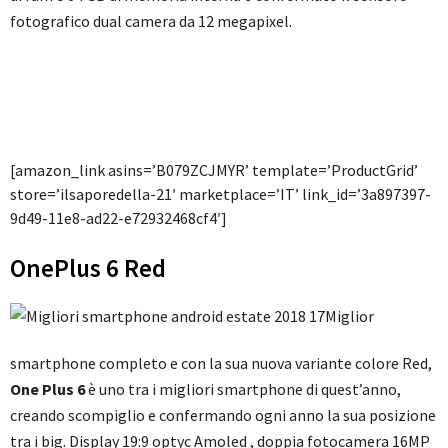
fotografico dual camera da 12 megapixel.
[amazon_link asins=’B079ZCJMYR’ template=’ProductGrid’
store=’ilsaporedella-21′ marketplace=’IT’ link_id=’3a897397-
9d49-11e8-ad22-e72932468cf4′]
OnePlus 6 Red
Miglior
smartphone completo e con la sua nuova variante colore Red,
One Plus 6
è uno tra i migliori smartphone di quest’anno,
creando scompiglio e confermando ogni anno la sua posizione
tra i big. Display 19:9 optyc Amoled , d
oppia fotocamera 16MP