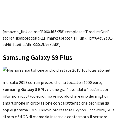
[amazon_link asins=’B06XJ65K58′ template=’ProductGrid’
store=’ilsaporedella-21′ marketplace=’IT’ link_id=’64e97e91-
9d48-11e8-a7d5-333c2b963dd0′]
Samsung Galaxy S9 Plus
Sfoggiato nel
mercato 2018 con un prezzo che ha toccato i 1000 euro,
S
amsung Galaxy S9 Plus
viene già ” svenduto ” su Amazon
intorno ai 650/700 euro, ma vi ricordo che è uno dei migliori
smartphone in circolazione con caratteristiche tecniche da
top di gamma. Con il nuovo processore Exynos Octa-core, 6GB
di ram e 64 GB di memoria interna e confermato il sensore