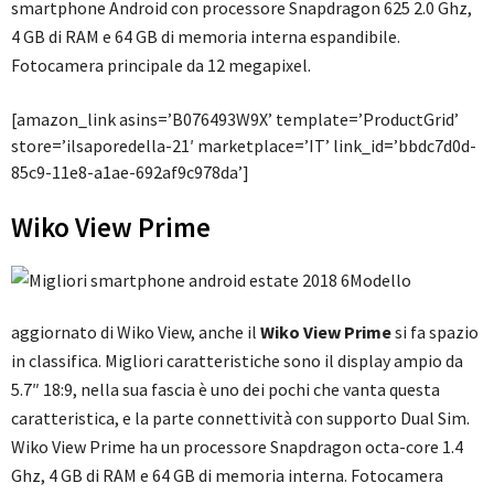
smartphone Android con processore Snapdragon 625 2.0 Ghz,
4 GB di RAM e 64 GB di memoria interna espandibile.
Fotocamera principale da 12 megapixel.
[amazon_link asins=’B076493W9X’ template=’ProductGrid’
store=’ilsaporedella-21′ marketplace=’IT’ link_id=’bbdc7d0d-
85c9-11e8-a1ae-692af9c978da’]
Wiko View Prime
Modello
aggiornato di Wiko View, anche il
Wiko View Prime
si fa spazio
in classifica. Migliori caratteristiche sono il display ampio da
5.7″ 18:9, nella sua fascia è uno dei pochi che vanta questa
caratteristica, e la parte connettività con supporto Dual Sim.
Wiko View Prime ha un processore Snapdragon octa-core 1.4
Ghz, 4 GB di RAM e 64 GB di memoria interna. Fotocamera