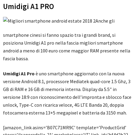
Umidigi A1 PRO
Anche gli
smartphone cinesi si fanno spazio tra i grandi brand, si
posiziona Umidigi A1 pro nella fascia migliori smartphone
android a meno di 100 euro come maggior RAM presente nella
fascia bassa.
Umidigi A1 Pro
è uno smartphone aggiornato con la nuova
versione Android 8.1, processore Mediatek quad-core 1.5 Ghz, 3
GB di RAM e 16 GB di memoria interna. Display da 5.5″ in
versione 18:9 con riconoscimento dell’impronta e sblocco face
unlock, Type-C con ricarica veloce, 4G LTE Banda 20, doppia
fotocamera esterna 13+5 megapixel e batteria da 3150 mah.
[amazon_link asins=’B07C71MR9C’ template=’ProductGrid’
store=’ilsaporedella-21′ marketplace=’IT’ link_id=’bf4d2b22-