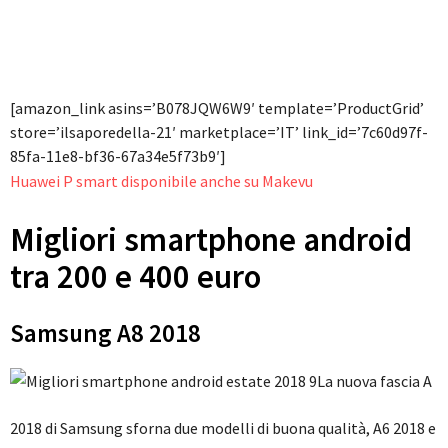
[amazon_link asins=’B078JQW6W9′ template=’ProductGrid’
store=’ilsaporedella-21′ marketplace=’IT’ link_id=’7c60d97f-
85fa-11e8-bf36-67a34e5f73b9′]
Huawei P smart disponibile anche su Makevu
Migliori smartphone android
tra 200 e 400 euro
Samsung A8 2018
La nuova fascia A
2018 di Samsung sforna due modelli di buona qualità, A6 2018 e